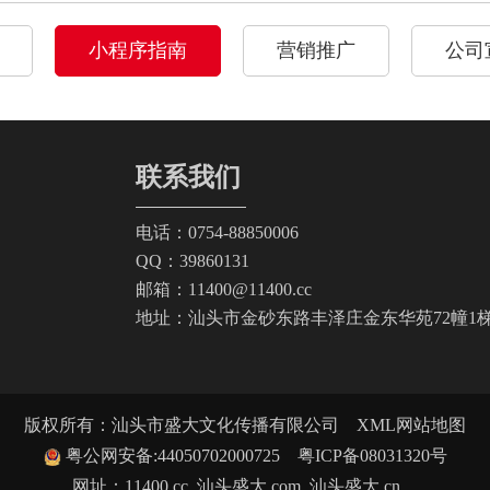
小程序指南
营销推广
公司
联系我们
电话：0754-88850006
QQ：39860131
邮箱：11400@11400.cc
地址：汕头市金砂东路丰泽庄金东华苑72幢1梯5
版权所有：汕头市盛大文化传播有限公司
XML网站地图
粤公网安备:44050702000725
粤ICP备08031320号
网址：
11400.cc
汕头盛大.com
汕头盛大.cn